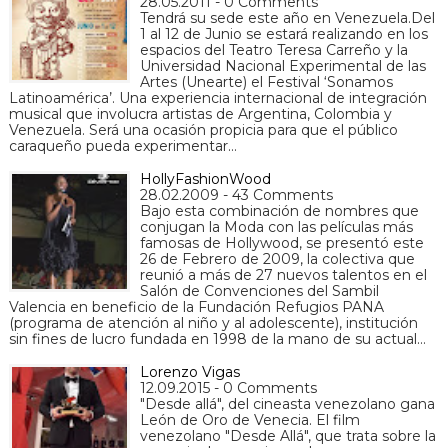
28.05.2011 - 0 Comments
Tendrá su sede este año en Venezuela.Del
1 al 12 de Junio se estará realizando en los
espacios del Teatro Teresa Carreño y la
Universidad Nacional Experimental de las
Artes (Unearte) el Festival ‘Sonamos
Latinoamérica’. Una experiencia internacional de integración
musical que involucra artistas de Argentina, Colombia y
Venezuela. Será una ocasión propicia para que el público
caraqueño pueda experimentar…
HollyFashionWood
28.02.2009 - 43 Comments
Bajo esta combinación de nombres que
conjugan la Moda con las películas más
famosas de Hollywood, se presentó este
26 de Febrero de 2009, la colectiva que
reunió a más de 27 nuevos talentos en el
Salón de Convenciones del Sambil
Valencia en beneficio de la Fundación Refugios PANA
(programa de atención al niño y al adolescente), institución
sin fines de lucro fundada en 1998 de la mano de su actual…
Lorenzo Vigas
12.09.2015 - 0 Comments
"Desde allá", del cineasta venezolano gana
León de Oro de Venecia. El film
venezolano "Desde Allá", que trata sobre la