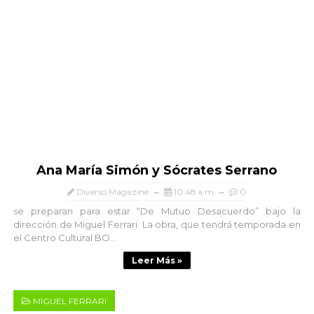
Ana María Simón y Sócrates Serrano
Diverso Magazine
10:48 a.m.
0
se preparan para estar “De Mutuo Desacuerdo” bajo la
dirección de Miguel Ferrari. La obra, que tendrá temporada en
el Centro Cultural BO...
Leer Más »
MIGUEL FERRARI