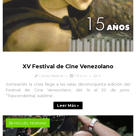
XV Festival de Cine Venezolano
Carlos Medina
1:17 a.m.
0
Sorteando la crisis llega a las salas decimoquinta edición del
Festival de Cine Venezolano, del 14 al 20 de junio.
“Trascendental, sublime...
Leer Más »
MIGUEL FERRARI