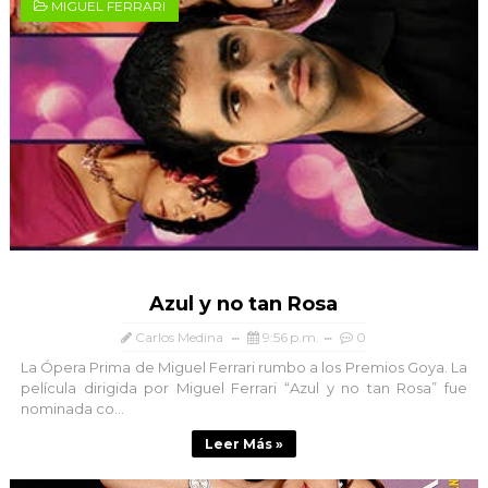
MIGUEL FERRARI
Azul y no tan Rosa
Carlos Medina
9:56 p.m.
0
La Ópera Prima de Miguel Ferrari rumbo a los Premios Goya. La
película dirigida por Miguel Ferrari “Azul y no tan Rosa” fue
nominada co...
Leer Más »