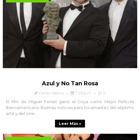
Azul y No Tan Rosa
Carlos Medina
7:03 p.m.
0
El film de Miguel Ferrari ganó el Goya como Mejor Película
Iberoamericana. Buenas noticias para los amantes del séptimo
arte y del cine...
Leer Más »