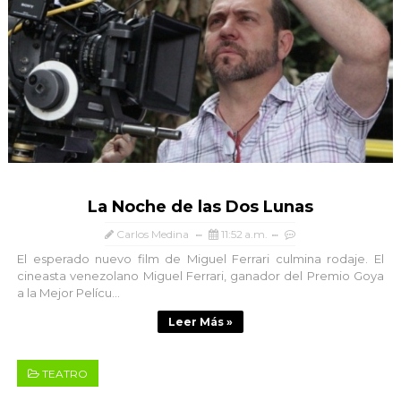
La Noche de las Dos Lunas
Carlos Medina
11:52 a.m.
El esperado nuevo film de Miguel Ferrari culmina rodaje. El
cineasta venezolano Miguel Ferrari, ganador del Premio Goya
a la Mejor Pelícu...
Leer Más »
TEATRO