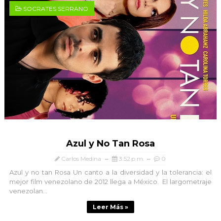
SOCRATES SERRANO
Azul y No Tan Rosa
Carlos Medina
3:52 p.m.
0
Azul y no tan Rosa Un canto a la diversidad y la tolerancia: el
mejor film venezolano de 2012 llega a México. El largometraje
venezolan...
Leer Más »