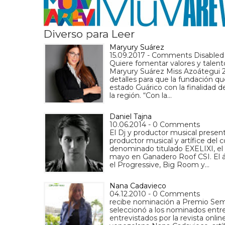
Diverso para Leer
Maryury Suárez
15.09.2017 - Comments Disabled
Quiere fomentar valores y talento
Maryury Suárez Miss Azoátegui 2
detalles para que la fundación qu
estado Guárico con la finalidad d
la región. “Con la…
Daniel Tajna
10.06.2014 - 0 Comments
El Dj y productor musical present
productor musical y artífice del
denominado titulado EXELIXI, el 
mayo en Ganadero Roof CSI. El 
el Progressive, Big Room y…
Nana Cadavieco
04.12.2010 - 0 Comments
recibe nominación a Premio Sem
seleccionó a los nominados entre
entrevistados por la revista onlin