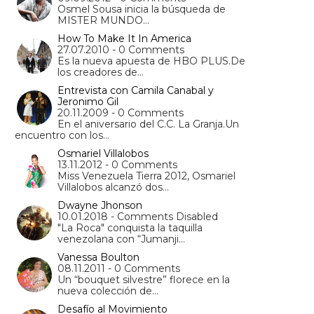
Osmel Sousa inicia la búsqueda de
MISTER MUNDO…
How To Make It In America
27.07.2010 - 0 Comments
Es la nueva apuesta de HBO PLUS.De
los creadores de…
Entrevista con Camila Canabal y
Jeronimo Gil
20.11.2009 - 0 Comments
En el aniversario del C.C. La Granja.Un
encuentro con los…
Osmariel Villalobos
13.11.2012 - 0 Comments
Miss Venezuela Tierra 2012, Osmariel
Villalobos alcanzó dos…
Dwayne Jhonson
10.01.2018 - Comments Disabled
"La Roca" conquista la taquilla
venezolana con “Jumanji…
Vanessa Boulton
08.11.2011 - 0 Comments
Un “bouquet silvestre” florece en la
nueva colección de…
Desafío al Movimiento