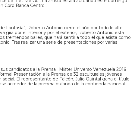
ice de "Let Me Go". La artista estará actuando este domingo
 en Corp Banca Centro…
 Fantasía”, Roberto Antonio cierre el año por todo lo alto.
 gira por el interior y por el exterior, Roberto Antonio está
os tremendos bailes, que hará sentir a todo el que asista como
onio. Tras realizar una serie de presentaciones por varias
sus candidatos a la Prensa. Míster Universo Venezuela 2016
 formal Presentación a la Prensa de 32 esculturales jóvenes
ocial. El representante de Falcón, Julio Quintal gana el título
ose acreedor de la primera bufanda de la contienda nacional