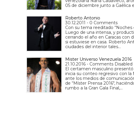
venezolana Nana Cadavieco, artíf
05 de diciembre junto a Gaêlica
Roberto Antonio
30.12.2011 - 0 Comments
Con su tema reeditado “Noches de
Luego de una intensa, y productiva
cerrando el año en Caracas con d
si estuviese en casa. Roberto Ant
ciudades del interior tales…
Mister Universo Venezuela 2016
21.10.2016 - Comments Disabled
El certamen masculino presentó 
inicia su conteo regresivo con la
ante los medios de comunicación s
de “Míster Prensa 2016", haciénd
rumbo a la Gran Gala Final,…