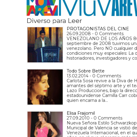
Diverso para Leer
PROTAGONISTAS DEL CINE
26.09.2008 - 0 Comments
VENEZOLANO DE LOS AÑOS 80's.Po
septiembre de 2008 tuvimos una ci
venezolano. Pero NO cualquier dé
condiciones muy especiales: La d
historiadores, investigadores y
Todo Sobre Bette
13.02.2014 - 0 Comments
Carlota Sosa revive a la Diva de 
amantes del séptimo arte y el tea
Lazo Producciones, bajo la direcc
estadounidense Camilla Carr cobra
quien encarna a la…
Elisa Fraijomil
27.09.2010 - 0 Comments
Nueva Señora Estilo Schwarzkopf
Municipal de Valencia se vistió d
Venezuela Internacional, en el 