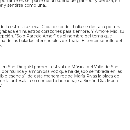
portante es ser parte de un sueño de glamour y belleza, en
r y sentirse como una…
e la estrella azteca. Cada disco de Thalía se destaca por una
rabada en nuestros corazones para siempre. Y Amore Mío, su
cepción. “Solo Parecía Amor” es el nombre del tema que
ria de las baladas atemporales de Thalía. El tercer sencillo del
e…
o en San DiegoEl primer Festival de Música del Valle de San
por “su rica y armoniosa voz que ha dejado sembrada en las
ible esencia”; de esta manera recibe María Rivas la placa de
en la antesala a su concierto homenaje a Simón DíazMaría
 y…