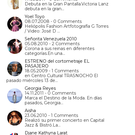
Debuta en la Gran Pantalla.Victoria Lanz
debuta en la gran…
Yoel Toyo
08.07.2008 - 0 Comments
Heliópolis Fashion Artfotografía G Torres
/ Video: José D …
Señorita Venezuela 2010
05.08.2010 - 2 Comments
Corona a sus reinas en diferentes
categorías.En una…
ESTRENO del cortometraje EL
PASAJERO
18.05.2009 - 1 Comments
en Centro Cultural TRASNOCHO El
pasado miércoles 13 de…
Georgia Reyes
14.11.2011 - 0 Comments
Marca el Destino de la Moda. En días
pasados, Georgia…
Aisha
23.06.2010 - 1 Comments
Realizó su primer concierto en Capital
Jazz & Bistró.La…
Djane Kathyna Larat