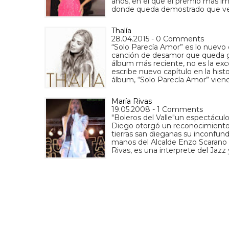
años, en el que el premio más im
donde queda demostrado que ve
Thalía
28.04.2015 - 0 Comments
“Solo Parecía Amor” es lo nuevo d
canción de desamor que queda g
álbum más reciente, no es la ex
escribe nuevo capítulo en la histo
álbum, “Solo Parecía Amor” vien
María Rivas
19.05.2008 - 1 Comments
"Boleros del Valle"un espectácul
Diego otorgó un reconocimiento 
tierras san dieganas su inconfund
manos del Alcalde Enzo Scarano 
Rivas, es una interprete del Jazz