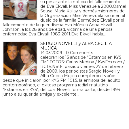
su pesar ante la noticia del fallecimiento
de Eva Ekvall, Miss Venezuela 2000.Osmel
Sousa, María Kallay y demás miembros de
la Organización Miss Venezuela se unen al
duelo de la familia Bermúdez Ekvall por el
fallecimiento de la queridísima Eva Mónica Anna Ekvall
Johnson, a los 28 años de edad, víctima de una penosa
enfermedad.Eva Ekvall. 1983-2011.Eva Ekvall había…
SERGIO NOVELLI y ALBA CECILIA
MUJICA
14.03.2009 - 0 Comments
celebran los 15 años de “Estamos en KYS
FM”.FOTOS: Carlos Medina / KysFm.com /
RCTV.NetEl pasado viernes 27 de febrero
de 2009, los periodistas Sergio Novelli y
Alba Cecilia Mujica cumplieron 15 años
desde que iniciaron, por KYS FM 101.5, la emisora del adulto
contemporáneo, el exitoso programa radial matutino
"Estamos en KYS", del cual Novelli forma parte, desde 1994,
junto a su querida amiga y excelente…