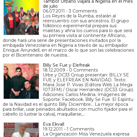
Tambor Urbano viajará a Nigeria en el mes
de julio
06.07.2011 - 3 Comments
Los Reyes de la Rumba, estarán al
reencuentro con sus ancestros. El grupo
folklórico experimental prepara sus
maletas y afina los cueros para lo que será
su primera visita al continente Africano,
donde hará una serie de presentaciones invitados por la
embajada Venezolana en Nigeria a través de su embajador
Enrique Arrundell, en el marco de lo que son las celebraciones
por el Bicentenario de nuestra…
Billy Se Fue y Elefreak
18.12.2009 - 0 Comments
Urbe y DC33 Group presentan: BILLY SE
FUE y ELEFREAK EN NAVIDAD. Texto:
Maria José P. Vivas (Editora Web La Mega
107.3FM) / Oscar Hernández (DC33 Group).
Adiciones: Carlos Medina. Imágenes de
Soporte: Facebook. Billy Se Fue. El Espíritu
de la Navidad es el quinto Billy Diciembre… La mejor época
para brillar, usar peinados abultados con mucho fijador para el
cabello (o lustrar la calva), maquillarse,…
Eva Ekvall
19.12.2011 - 1 Comments
La Organización Miss Venezuela expresa