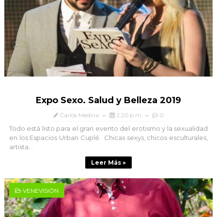
Expo Sexo. Salud y Belleza 2019
Carlos Medina
2:20 p.m.
0
Todo está listo para el gran evento del erotismo y la sexualidad
en los Espacios Urban Cuplé. Chicas sexys, chicos esculturales,
artista...
Leer Más »
VENEVISIÓN