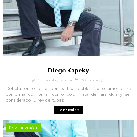
Diego Kapeky
Diverso Magazine
1:30 p.m.
Debuta en el cine por partida doble. No solamente se
conforma con brillar como columnista de farándula y ser
considerado “El rey del tubaz...
Leer Más »
VENEVISIÓN