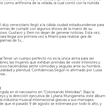
ió como anfitriona de la velada, la cual contó con la nutrida
 dúo venezolano llegó a la cálida ciudad estadounidense para
además de cumplir con algunos shows de la mano de su
. Gustavo y Rein no dejan de generar noticias. Esta vez,
ara llegar por primera vez a Miami para realizar gira de
gramas de tv,…
l.Tener un cuerpo perfecto no es la única arma para ser
mbres, las mujeres que exhiban prendas de vestir interiores y
ctivos haciéndolas sentir cómodas y seguras ante su hombre,
uralidad y plenitud. Confidencias.Según lo afirmado por Luisa
iosa…
d
gida en el narcisismo en “Coloreando Melodías”. Bajo la
ys y la dirección ejecutiva de Lyliana Mungarrieta, este álbum
a industria musical internacional gracias a sus mensajes
 que el pasado 9 de agosto se estrenara por todo lo alto, y