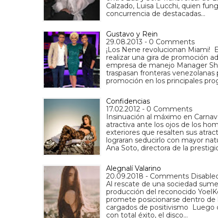
Calzado, Luisa Lucchi, quien fung
concurrencia de destacadas…
Gustavo y Rein
29.08.2013 - 0 Comments
¡Los Nene revolucionan Miami! El
realizar una gira de promoción 
empresa de manejo Manager Shows
traspasan fronteras venezolanas p
promoción en los principales pro
Confidencias
17.02.2012 - 0 Comments
Insinuación al máximo en Carnava
atractiva ante los ojos de los ho
exteriores que resalten sus atra
lograran seducirlo con mayor nat
Ana Soto, directora de la prestig
Alegnalí Valarino
20.09.2018 - Comments Disable
Al rescate de una sociedad sumer
producción del reconocido YoelKe
promete posicionarse dentro de l
cargados de positivismo Luego de
con total éxito, el disco…