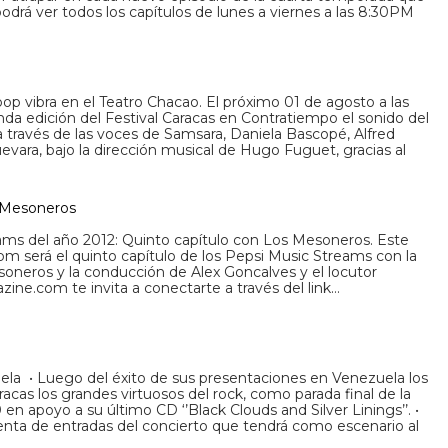
odrá ver todos los capítulos de lunes a viernes a las 8:30PM
 pop vibra en el Teatro Chacao. El próximo 01 de agosto a las
da edición del Festival Caracas en Contratiempo el sonido del
a través de las voces de Samsara, Daniela Bascopé, Alfred
uevara, bajo la dirección musical de Hugo Fuguet, gracias al
 Mesoneros
ms del año 2012: Quinto capítulo con Los Mesoneros. Este
pm será el quinto capítulo de los Pepsi Music Streams con la
soneros y la conducción de Alex Goncalves y el locutor
ine.com te invita a conectarte a través del link…
ela • Luego del éxito de sus presentaciones en Venezuela los
cas los grandes virtuosos del rock, como parada final de la
en apoyo a su último CD ‘’Black Clouds and Silver Linings’’. •
enta de entradas del concierto que tendrá como escenario al