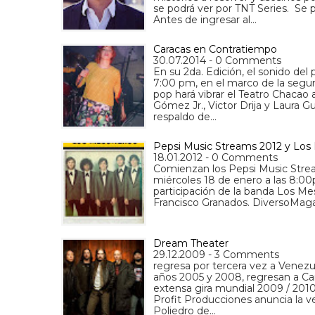
se podrá ver por TNT Series. Se p
Antes de ingresar al…
Caracas en Contratiempo
30.07.2014 - 0 Comments
En su 2da. Edición, el sonido del
7:00 pm, en el marco de la segun
pop hará vibrar el Teatro Chacao 
Gómez Jr., Victor Drija y Laura G
respaldo de…
Pepsi Music Streams 2012 y Los
18.01.2012 - 0 Comments
Comienzan los Pepsi Music Strea
miércoles 18 de enero a las 8:00
participación de la banda Los Me
Francisco Granados. DiversoMagaz
Dream Theater
29.12.2009 - 3 Comments
regresa por tercera vez a Venezu
años 2005 y 2008, regresan a Cara
extensa gira mundial 2009 / 2010 
Profit Producciones anuncia la v
Poliedro de…