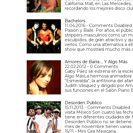
California Mall, en Las Mercedes,
recordando los mejores disco cl
Bachelors
11.04.2016 - Comments Disabled
Pasión y Baile. Por años, el púb
strippers masculinos como un m
esculpidos, de gran atractivo y q
verlos. Como una alternativa a e
show que mostrará mucho más q
Amores de Barra.... Y Algo Más
22.02.2012 - 0 Comments
Gaby Páez se estrena en la esce
Algo MásLa hermosa animadora d
“Esmeralda”, la anfitriona del a
Judith Vásquez y dirigido por Am
sus funciones en el Salón Piano 
Desorden Público
15.11.2013 - Comments Disabled
visita México Son cuatro las fec
tiene en diferentes ciudades de
Desorden Público no se detiene. 
mes de noviembre tienen varias 
15/11 - Mini Gira Mexicana…