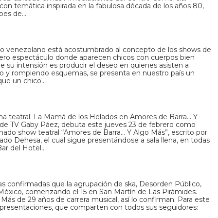
 con temática inspirada en la fabulosa década de los años 80,
ubes de…
lico venezolano está acostumbrado al concepto de los shows de
ero espectáculo donde aparecen chicos con cuerpos bien
ue su intensión es producir el deseo en quienes asisten a
llo y rompiendo esquemas, se presenta en nuestro país un
ue un chico…
na teatral. La Mamá de los Helados en Amores de Barra… Y
e TV Gaby Páez, debuta este jueves 23 de febrero como
famado show teatral “Amores de Barra… Y Algo Más”, escrito por
ado Dehesa, el cual sigue presentándose a sala llena, en todas
Bar del Hotel…
has confirmadas que la agrupación de ska, Desorden Público,
 México, comenzando el 15 en San Martín de Las Pirámides.
Más de 29 años de carrera musical, así lo confirman. Para este
presentaciones, que comparten con todos sus seguidores: