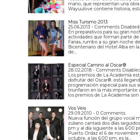
mano, que representan una obra
Wayuulove contiene historia, est
Miss Turismo 2013
25.06.2013 - Comments Disabled
En preparativos para su gran noch
actividades que forman parte de l
Farias, rumbo a su gran noche de
Bicentenario del Hotel Alba en la
de…
Especial Camino al Oscar®
28.02.2018 - Comments Disable
Los premios de La Academia están
disfrutar del Oscar®. está lleg
programación especial para sus s
triunfaron en la más importante 
los premios de La Academia son 
Vos Veis
29.09.2010 - 0 Comments
Nueva función del grupo vocal ma
zuliano cantará dos días seguidos
pm y al día siguiente a las 6:00
Puerto Ordaz el 6 de noviembre y
octubre, a las 6:00 pm, es la…