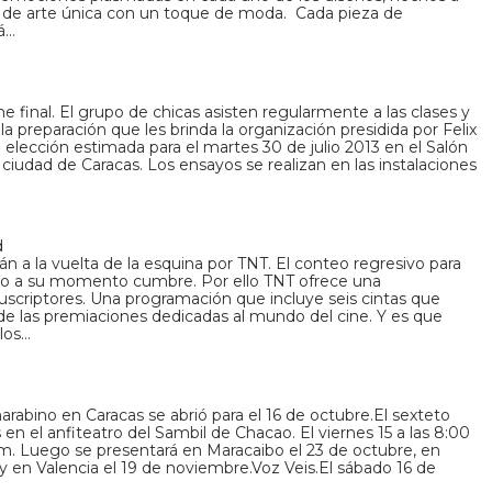
 de arte única con un toque de moda. Cada pieza de
á…
e final. El grupo de chicas asisten regularmente a las clases y
a preparación que les brinda la organización presidida por Felix
 elección estimada para el martes 30 de julio 2013 en el Salón
 ciudad de Caracas. Los ensayos se realizan en las instalaciones
d
 a la vuelta de la esquina por TNT. El conteo regresivo para
ando a su momento cumbre. Por ello TNT ofrece una
uscriptores. Una programación que incluye seis cintas que
de las premiaciones dedicadas al mundo del cine. Y es que
los…
rabino en Caracas se abrió para el 16 de octubre.El sexteto
 en el anfiteatro del Sambil de Chacao. El viernes 15 a las 8:00
 pm. Luego se presentará en Maracaibo el 23 de octubre, en
 en Valencia el 19 de noviembre.Voz Veis.El sábado 16 de