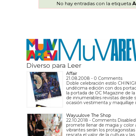
No hay entradas con la etiqueta
A
Diverso para Leer
Affair
21.08.2008 - 0 Comments
Doble celebración estilo CHINIGHT
undécima edición con dos portada
la portada de OC Magazine de la e
de innumerables revistas desde 
ocasión vestimenta y maquillaje i
Wayuulove The Shop
22.10.2018 - Comments Disabled
promete llenar de magia y color a 
vibrantes serán los protagonist
rescata el valor de la cultura y 