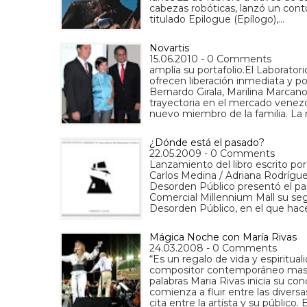
cabezas robóticas, lanzó un con
titulado Epilogue (Epílogo),…
Novartis
15.06.2010 - 0 Comments
amplía su portafolio.El Laborator
ofrecen liberación inmediata y p
Bernardo Girala, Marilina Marca
trayectoria en el mercado venezol
nuevo miembro de la familia. La
¿Dónde está el pasado?
22.05.2009 - 0 Comments
Lanzamiento del libro escrito
Carlos Medina / Adriana Rodríg
Desorden Público presentó el pa
Comercial Millennium Mall su seg
Desorden Público, en el que hac
Mágica Noche con María Rivas
24.03.2008 - 0 Comments
“Es un regalo de vida y espiritua
compositor contemporáneo mas i
palabras Maria Rivas inicia su con
comienza a fluir entre las divers
cita entre la artísta y su público.