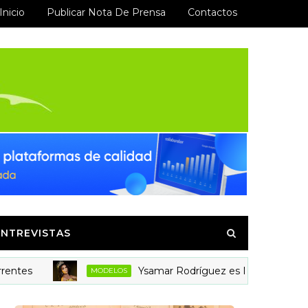
Inicio
Publicar Nota De Prensa
Contactos
ENTREVISTAS
s
Ysamar Rodríguez es Miss Mesoamérica G
MODELOS