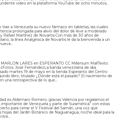
tundente video en la plataforma YouTube de ocho minutos,
io trae a Venezuela su nuevo fármaco en tabletas, las cuales
otencia prolongada para alivio del dolor de leve a moderado
noy Rafael Martínez de Novartis.Con más de 30 años de
ano, la línea Analgésica de Novartis le da la bienvenida a un
 nueva…
 por MARLON LARES en ESPERANTO CC Millenium MallTexto:
uezFotos: José FernándezLa banda venezolana de ska
sado martes 19 de mayo en la tienda Esperanto del Centro
undo libro, titulado ¿Dónde está el pasado? El nacimiento de
en una retrospectiva de lo que…
lidad es Aldemaro Romero, gracias Valencia por regalarnos el
mportante de Venezuela y parte de Suramérica” con estas
cierto para cerrar el V Festival del Samán, una voz que
as hojas del Jardín Botánico de Naguanagua, noche ideal para la
 Entre…