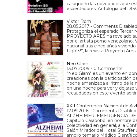
caraqueño las novedades que este 
espectadores. Antología del D
Viktor Rom
28.05.2017 - Comments Disable
Protagoniza el esperado Terce
PROYECTO ARES ha revelado su T
por el artista porno venezolano,
nacional tras cinco años viviendo
Fights!”, la revista Proyecto Ares
Neo Glam
13.07.2009 - 0 Comments
"Neo Glam" es un evento en dond
creaciones con la participación
noche amenizada al ritmo de la 
en una noche para ver y dejarse 
recaudados en este evento serán
XXII Conferencia Nacional de Al
12.09.2016 - Comments Disabled
ALZHEIMER, EMERGENCIA DE SA
Capítulo Carabobo, en nombre de 
colectividad en general, a la Con
Salón Mirador del Hotel Stauffer 
amplio temario Médico Científico