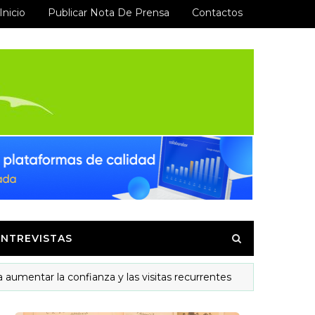
Inicio
Publicar Nota De Prensa
Contactos
ENTREVISTAS
tar la confianza y las visitas recurrentes
Y
MODELOS