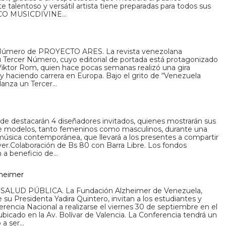
talentoso y versátil artista tiene preparadas para todos sus
ISCO MUSICDIVINE…
d
r Número de PROYECTO ARES. La revista venezolana
ercer Número, cuyo editorial de portada está protagonizado
 Viktor Rom, quien hace pocas semanas realizó una gira
 y haciendo carrera en Europa. Bajo el grito de “Venezuela
 lanza un Tercer…
e destacarán 4 diseñadores invitados, quienes mostrarán sus
 de modelos, tanto femeninos como masculinos, durante una
música contemporánea, que llevará a los presentes a compartir
ver.Colaboración de Bs 80 con Barra Libre. Los fondos
 a beneficio de…
zheimer
LUD PÚBLICA. La Fundación Alzheimer de Venezuela,
su Presidenta Yadira Quintero, invitan a los estudiantes y
ferencia Nacional a realizarse el viernes 30 de septiembre en el
ubicado en la Av. Bolívar de Valencia. La Conferencia tendrá un
 a ser…